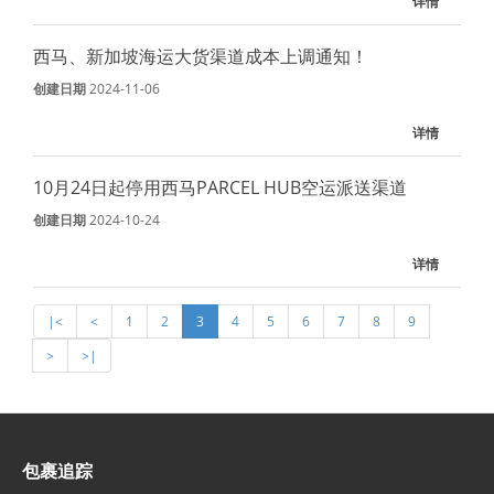
详情
西马、新加坡海运大货渠道成本上调通知！
创建日期
2024-11-06
详情
10月24日起停用西马PARCEL HUB空运派送渠道
创建日期
2024-10-24
详情
|<
<
1
2
3
4
5
6
7
8
9
>
>|
包裹追踪