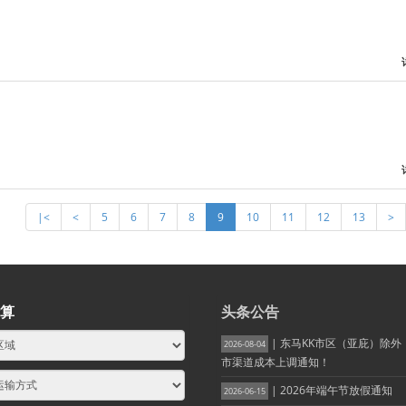
|<
<
5
6
7
8
9
10
11
12
13
>
算
头条公告
| 东马KK市区（亚庇）除
2026-08-04
市渠道成本上调通知！
| 2026年端午节放假通知
2026-06-15